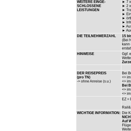
WEITERE EINGE-
► 7 x
SCHLOSSENE
► 2 x
LEISTUNGEN
► Tra
► Ein
► ört
► Inf
► Aus
► Aud
DIE TEILNEHMERZAHL
15 bi
(Bei 
kann 
erstat
HINWEISE
Ggf. 
Wette
Zurze
DER REISEPREIS
Bei B
(pro TN)
<> im
-> ohne Anreise (s.u.)
<> im
Bei B
<> im
<> im
EZ = 
Rail&
WICHTIGE INFORMATION:
Die K
NICHT
Auf 
Flüge
Weite