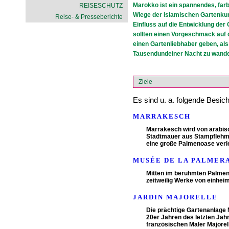
Marokko ist ein spannendes, far
REISESCHUTZ
Wiege der islamischen Gartenkun
Reise- & Presseberichte
Einfluss auf die Entwicklung de
sollten einen Vorgeschmack auf 
einen Gartenliebhaber geben, als
Tausendundeiner Nacht zu wande
Ziele
Es sind u. a. folgende Besic
MARRAKESCH
Marrakesch wird von arabisc
Stadtmauer aus Stampflehm m
eine große Palmenoase verle
MUSÉE DE LA PALMER
Mitten im berühmten Palmenh
zeitweilig Werke von einheim
JARDIN MAJORELLE
Die prächtige Gartenanlage 
20er Jahren des letzten Ja
französischen Maler Majorel