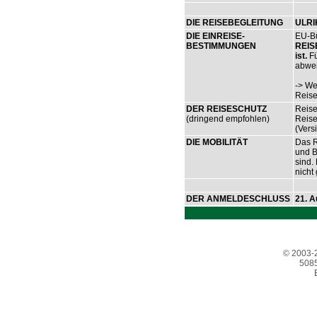
DIE REISEBEGLEITUNG
ULR
DIE EINREISE-
EU-Bü
BESTIMMUNGEN
REISE
ist.
Fü
abwei
-> We
Reise
DER REISESCHUTZ
Reise
(dringend empfohlen)
Reise
(Vers
DIE MOBILITÄT
Das R
und B
sind.
nicht
DER ANMELDESCHLUSS
21. A
© 2003-2
5085