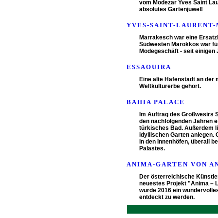
vom Modezar Yves Saint Lau
absolutes Gartenjuwel!
YVES-SAINT-LAURENT
Marrakesch war eine Ersatzh
Südwesten Marokkos war für
Modegeschäft - seit einigen 
ESSAOUIRA
Eine alte Hafenstadt an der
Weltkulturerbe gehört.
BAHIA PALACE
Im Auftrag des Großwesirs S
den nachfolgenden Jahren er
türkisches Bad. Außerdem li
idyllischen Garten anlegen.
in den Innenhöfen, überall 
Palastes.
ANIMA-GARTEN VON A
Der österreichische Künstler
neuestes Projekt "Anima – L
wurde 2016 ein wundervolles
entdeckt zu werden.